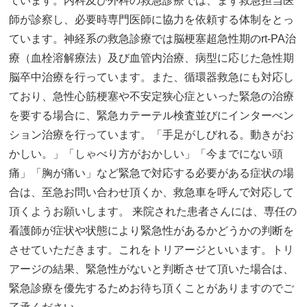
ています。内科及び外科の救急診療では、まず救急担当医
師が診察し、必要時専門医師に協力を依頼する体制をとっ
ています。神経系の救急診療では脳梗塞超急性期のrt-PA治
療（血栓溶解療法）及び血管内治療、病型に応じた急性期
脳卒中治療を行っています。また、循環器救急にも対応し
ており、急性心筋梗塞や不安定狭心症といった緊急の治療
を要する場合に、緊急カテーテル検査並びにインターべン
ション治療を行っています。「手足がしびれる。動きがお
かしい。」「しゃべり方がおかしい」「今までにない頭
痛」「胸が痛い」など緊急で対応する必要がある症状の場
合は、至急お問い合わせ頂くか、救急車を呼んで対応して
頂くようお願いします。 来院された患者さんには、専任の
看護師が症状や状態により緊急性があるかどうかの判断を
させていただきます。これをトリアージといいます。トリ
アージの結果、緊急性がないと判断させて頂いた場合は、
緊急診療を優先するためお待ち頂くことがありますのでご