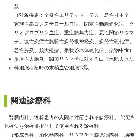
般
（対象疾患：全身性エリテマトーデス、急性肝不全、
家族性高コレステロール血症、閉塞性動脈硬化症、ク
リオグロブリン血症、重症筋無力症、悪性関節リウマ
チ、慢性炎症性脱髄性多発根神経炎、多発性硬化症、
急性膵炎、類天疱瘡、巣状糸球体硬化症、薬物中毒）
潰瘍性大腸炎、関節リウマチに対する白血球除去療法
幹細胞移植時の末梢血管細胞採取
関連診療科
腎臓内科、透析患者の入院に対応される診療科、血液浄
化療法を治療選択として使用される診療科
（形成外科、消化器内科、リウマチ・膠原病内科、脳神