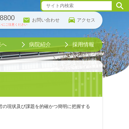
-8800
お問い合わせ
アクセス
様へ
病院紹介
採用情報
ンター
いさつ
の権利とお願い
要・沿革
織
績
の公表
に関する取り組み
に関する取り組み
等公表
指針
・認定施設
・設備紹介
の紹介
プラン
き方改革への取組
意思に対する方針
の取り扱い
 (Floor Map)
会
査委員
評価委員会
抗微生物薬の適正使用にかかる相談窓口設置のご案内
医師募集
初期研修医募集
専攻医募集
助産師・看護師募集
医療技術・事務等の募集
基本理念・基本方針・診療方針
人生の最終段階における医療・ケアの意思決定支援に関する指針
輸血を拒否される場合の当医療センターの対応・診療指針に関して
小児における医療処置や検査等の同意を拒否される場合の対応方針
当医療センターにおける輸血療法に関して
医療行為に伴う侵襲と合併症・偶発症の発症に関して
基幹型臨床研修病院について
特定行為研修生（看護師）が行う特定行為実習に関するお願い
当院での治療に当たり、患者・ご家族の方々にご協力いただきたいことに関して
医療従事者の負担軽減及び処遇改善に関する取組について
ホームページのプライバシーポリシー
診療記録等の開示を請求される方へ
営の現状及び課題を的確かつ簡明に把握する