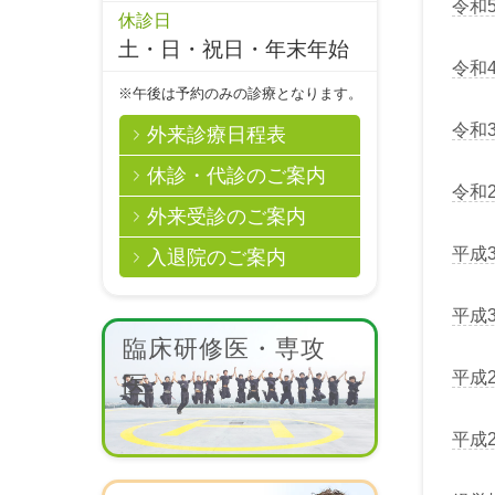
令和
休診日
土・日・祝日・年末年始
令和
※午後は予約のみの診療となります。
令和
外来診療日程表
休診・代診のご案内
令和
外来受診のご案内
平成
入退院のご案内
平成
臨床研修医・専攻
平成
医
平成