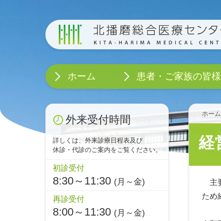
ホーム
患者・ご家族の皆様
外来受診のご案内
救急受診のご案内
外来診療日程表
診断書・証明書等について
休診・代診のご案内
救急外来を受診される患者
禁煙外来のご案内
看護専門外来のご案内
セカンドオピニオン外来の
患者総合サポートセンター
入退院のご案内
人間ドックのご案内
出産のご案内
緩和ケア病棟のご案内
かかりつけ医について
院内においてお守りいただ
病院広報紙
患者さんの権利とお願い
個人情報の取り扱い
アクセス
フロアマップ
ホー
外来受付時間
経
詳しくは、外来診療日程表及び
休診・代診のご案内をご覧ください。
初診受付
8:30～11:30
(月～金)
主要
ため
再診受付
8:00～11:30
(月～金)