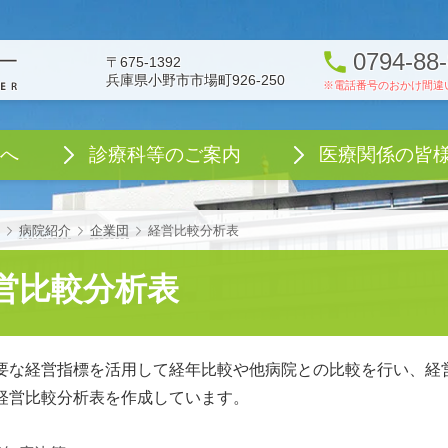
0794-88
〒675-1392
兵庫県小野市市場町926-250
へ
診療科等のご案内
医療関係の皆
さんへ
ご案内
く事項
インターネットfree wifi利用について
初診時・再診時選定療養費について
人生会議 アドバンス・ケア・プランニング(ACP)について
一般的診療に関する説明・同意に関して
成年の取扱い及び未成年者の受診について
当医療センターにおける兵庫県パートナーシップ制度の運用について
暴言・暴力・迷惑行為への対応について
診療記録等の開示を請求される方へ
がん総合診療センター
各センター
診療支援部
看護部
感染対策部
医療の質・安全管理部
健康管理センター
認知症診療センター(兵庫県認知症疾患医療センター)
FAX予約について
患者総合サポートセ
臨床研修センター
看護部
医療業者向け
病院長あ
患者さん
病院の概
病院の組
病院の実
患者統計
病院情報
感染管理
安全管理
医療事故
臨床倫理
施設基準
医療機器
医療機能
経営強化
医師の働
臨床研究
臓器提供
個人情報
アクセス
フロアマップ
企業団
企業団議
企業団監
経営計画
診療科
先端医療センター
ム
病院紹介
企業団
経営比較分析表
営比較分析表
な経営指標を活用して経年比較や他病院との比較を行い、経
経営比較分析表を作成しています。